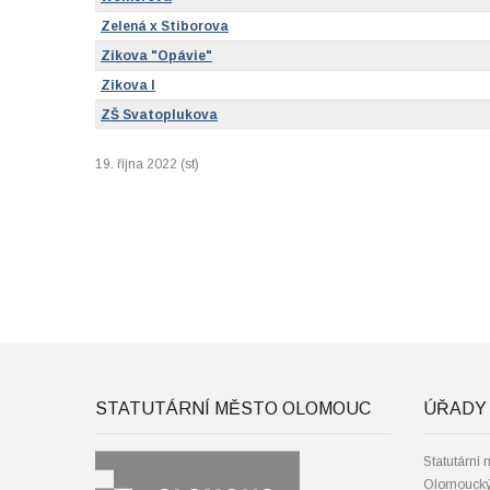
Zelená x Stiborova
Zikova "Opávie"
Zikova I
ZŠ Svatoplukova
19. října 2022 (st)
STATUTÁRNÍ MĚSTO OLOMOUC
ÚŘADY 
Statutární
Olomoucký