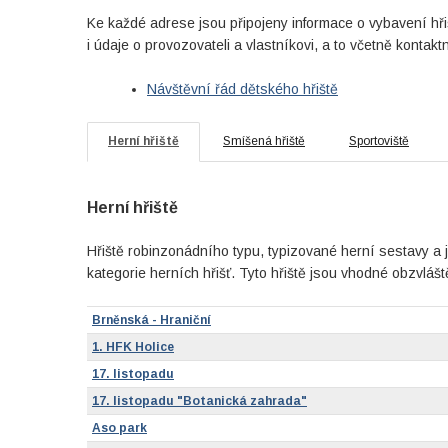
Ke každé adrese jsou připojeny informace o vybavení hři
i údaje o provozovateli a vlastníkovi, a to včetně konta
Návštěvní řád dětského hřiště
Herní hřiště
Smíšená hřiště
Sportoviště
Herní hřiště
Hřiště robinzonádního typu, typizované herní sestavy a j
kategorie herních hřišť. Tyto hřiště jsou vhodné obzvlášt
Brněnská - Hraniční
1. HFK Holice
17. listopadu
17. listopadu "Botanická zahrada"
Aso park