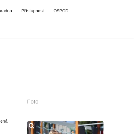
oradna
Přístupnost
OSPOD
Foto
šená