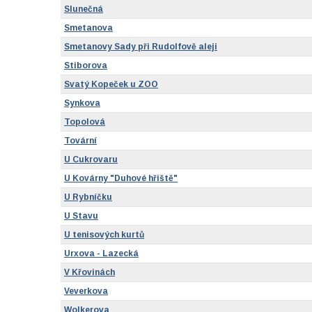
Slunečná
Smetanova
Smetanovy Sady při Rudolfově aleji
Stiborova
Svatý Kopeček u ZOO
Synkova
Topolová
Tovární
U Cukrovaru
U Kovárny "Duhové hřiště"
U Rybníčku
U Stavu
U tenisových kurtů
Urxova - Lazecká
V Křovinách
Veverkova
Wolkerova