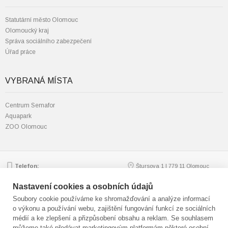
Statutární město Olomouc
Olomoucký kraj
Správa sociálního zabezpečení
Úřad práce
VYBRANÁ MÍSTA
Centrum Semafor
Aquapark
ZOO Olomouc
Telefon:
Štursova 1 | 779 11 Olomouc
585 562 111; 585 562 217
Zobrazit na mapě
Email:
mmol.osv@olomouc.eu
Nastavení cookies a osobních údajů
Soubory cookie používáme ke shromažďování a analýze informací
o výkonu a používání webu, zajištění fungování funkcí ze sociálních
médií a ke zlepšení a přizpůsobení obsahu a reklam. Se souhlasem
© statutární město Olomouc
můžeme také předávat marketingovým platformám některé osobní