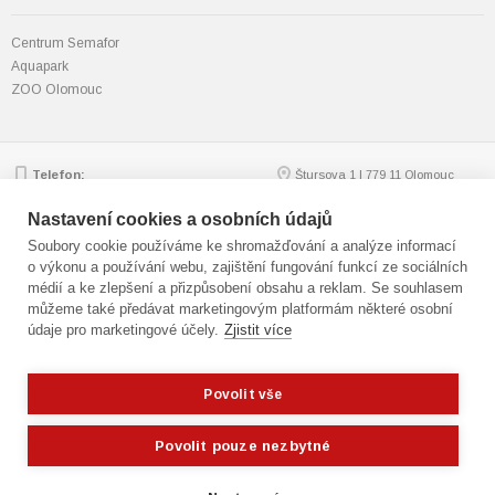
Centrum Semafor
Aquapark
ZOO Olomouc
Telefon:
Štursova 1 | 779 11 Olomouc
585 562 111; 585 562 217
Zobrazit na mapě
Email:
mmol.osv@olomouc.eu
Nastavení cookies a osobních údajů
Soubory cookie používáme ke shromažďování a analýze informací
o výkonu a používání webu, zajištění fungování funkcí ze sociálních
médií a ke zlepšení a přizpůsobení obsahu a reklam. Se souhlasem
© statutární město Olomouc
můžeme také předávat marketingovým platformám některé osobní
Technická podpora:
webmaster
údaje pro marketingové účely.
Zjistit více
Přístupnost
,
GDPR
Cookies
,
nastavení cookies
Mapa webu
Povolit vše
Potřebujete poradit?
Zeptejte se našeho asi
Fotografie: Jan Andreáš
Povolit pouze nezbytné
Blanka Martinovská | Freeimages.com