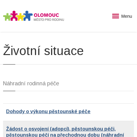
Menu
Životní situace
Náhradní rodinná péče
Dohody o výkonu pěstounské péče
Žádost o osvojení (adopci), pěstounskou péči,
pěstounskou péči na přechodnou dobu (náhradní