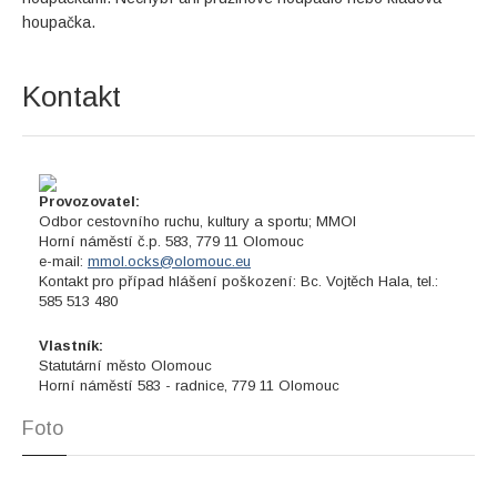
houpačka.
Kontakt
Provozovatel:
Odbor cestovního ruchu, kultury a sportu; MMOl
Horní náměstí č.p. 583, 779 11 Olomouc
e-mail:
mmol.ocks@olomouc.eu
Kontakt pro případ hlášení poškození: Bc. Vojtěch Hala, tel.:
585 513 480
Vlastník:
Statutární město Olomouc
Horní náměstí 583 - radnice, 779 11 Olomouc
Foto