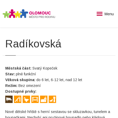
Menu
Radíkovská
Městská část:
Svatý Kopeček
Stav:
plně funkční
Věková skupina:
do 6 let, 6-12 let, nad 12 let
Režim:
Bez omezení
Dostupné prvky:
Nové dětské hřiště s herní sestavou se skluzavkou, tunelem a
houpačkami. Nechybí ani pružinové houpadlo nebo kládová