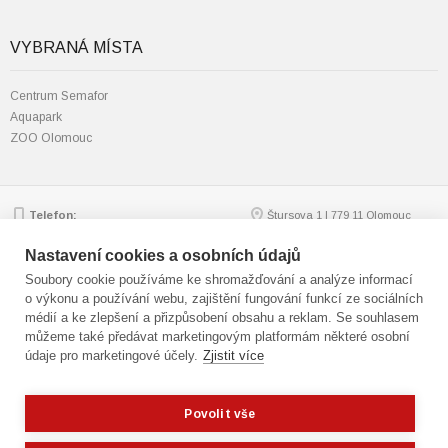
VYBRANÁ MÍSTA
Centrum Semafor
Aquapark
ZOO Olomouc
Telefon:
Štursova 1 | 779 11 Olomouc
585 562 111; 585 562 217
Zobrazit na mapě
Email:
mmol.osv@olomouc.eu
Nastavení cookies a osobních údajů
Soubory cookie používáme ke shromažďování a analýze informací
o výkonu a používání webu, zajištění fungování funkcí ze sociálních
médií a ke zlepšení a přizpůsobení obsahu a reklam. Se souhlasem
© statutární město Olomouc
můžeme také předávat marketingovým platformám některé osobní
Technická podpora:
webmaster
údaje pro marketingové účely.
Zjistit více
Přístupnost
,
GDPR
Cookies
,
nastavení cookies
Mapa webu
Povolit vše
Potřebujete poradit?
Zeptejte se našeho
asistenta