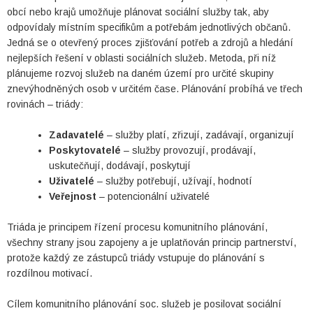
obcí nebo krajů umožňuje plánovat sociální služby tak, aby
odpovídaly místním specifikům a potřebám jednotlivých občanů.
Jedná se o otevřený proces zjišťování potřeb a zdrojů a hledání
nejlepších řešení v oblasti sociálních služeb. Metoda, při níž
plánujeme rozvoj služeb na daném území pro určité skupiny
znevýhodněných osob v určitém čase. Plánování probíhá ve třech
rovinách – triády:
Zadavatelé
– služby platí, zřizují, zadávají, organizují
Poskytovatelé
– služby provozují, prodávají,
uskutečňují, dodávají, poskytují
Uživatelé
– služby potřebují, užívají, hodnotí
Veřejnost
– potencionální uživatelé
Triáda je principem řízení procesu komunitního plánování,
všechny strany jsou zapojeny a je uplatňován princip partnerství,
protože každý ze zástupců triády vstupuje do plánování s
rozdílnou motivací.
Cílem komunitního plánování soc. služeb je posilovat sociální