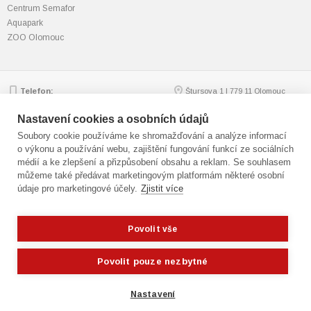
Centrum Semafor
Aquapark
ZOO Olomouc
Telefon:
Štursova 1 | 779 11 Olomouc
585 562 111; 585 562 217
Zobrazit na mapě
Email:
mmol.osv@olomouc.eu
Nastavení cookies a osobních údajů
Soubory cookie používáme ke shromažďování a analýze informací
o výkonu a používání webu, zajištění fungování funkcí ze sociálních
médií a ke zlepšení a přizpůsobení obsahu a reklam. Se souhlasem
© statutární město Olomouc
můžeme také předávat marketingovým platformám některé osobní
Technická podpora:
webmaster
údaje pro marketingové účely.
Zjistit více
Přístupnost
,
GDPR
Cookies
,
nastavení cookies
Mapa webu
Povolit vše
Potřebujete poradit?
Zeptejte se našeho asis
Fotografie: Jan Andreáš
Povolit pouze nezbytné
Blanka Martinovská | Freeimages.com
Nastavení