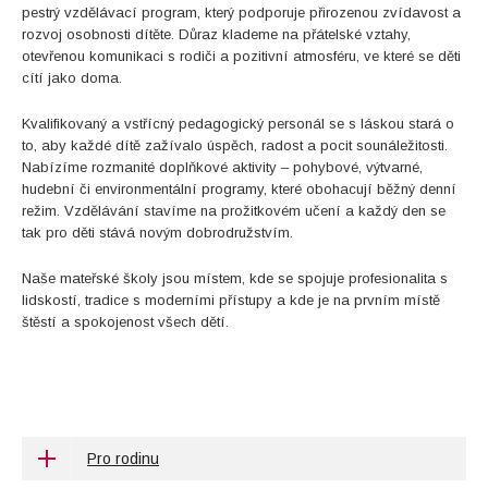
pestrý vzdělávací program, který podporuje přirozenou zvídavost a
rozvoj osobnosti dítěte. Důraz klademe na přátelské vztahy,
otevřenou komunikaci s rodiči a pozitivní atmosféru, ve které se děti
cítí jako doma.
Kvalifikovaný a vstřícný pedagogický personál se s láskou stará o
to, aby každé dítě zažívalo úspěch, radost a pocit sounáležitosti.
Nabízíme rozmanité doplňkové aktivity – pohybové, výtvarné,
hudební či environmentální programy, které obohacují běžný denní
režim. Vzdělávání stavíme na prožitkovém učení a každý den se
tak pro děti stává novým dobrodružstvím.
Naše mateřské školy jsou místem, kde se spojuje profesionalita s
lidskostí, tradice s moderními přístupy a kde je na prvním místě
štěstí a spokojenost všech dětí.
Pro rodinu