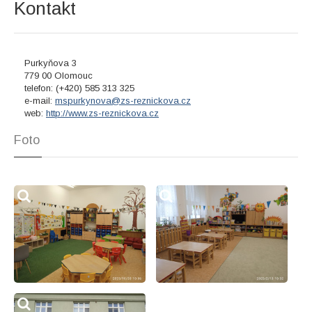
Kontakt
Purkyňova 3
779 00 Olomouc
telefon: (+420) 585 313 325
e-mail:
mspurkynova@zs-reznickova.cz
web:
http://www.zs-reznickova.cz
Foto