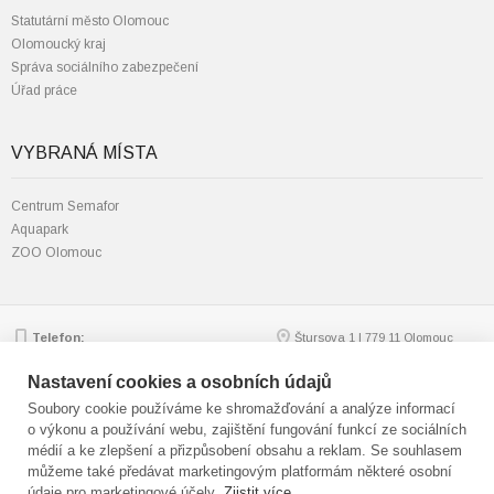
Statutární město Olomouc
Olomoucký kraj
Správa sociálního zabezpečení
Úřad práce
VYBRANÁ MÍSTA
Centrum Semafor
Aquapark
ZOO Olomouc
Telefon:
Štursova 1 | 779 11 Olomouc
585 562 111; 585 562 217
Zobrazit na mapě
Email:
mmol.osv@olomouc.eu
Nastavení cookies a osobních údajů
Soubory cookie používáme ke shromažďování a analýze informací
o výkonu a používání webu, zajištění fungování funkcí ze sociálních
médií a ke zlepšení a přizpůsobení obsahu a reklam. Se souhlasem
© statutární město Olomouc
můžeme také předávat marketingovým platformám některé osobní
Technická podpora:
webmaster
údaje pro marketingové účely.
Zjistit více