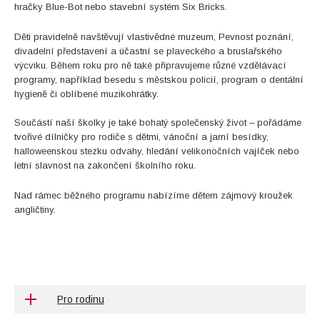
hračky Blue-Bot nebo stavební systém Six Bricks.
Děti pravidelně navštěvují vlastivědné muzeum, Pevnost poznání,
divadelní představení a účastní se plaveckého a bruslařského
výcviku. Během roku pro ně také připravujeme různé vzdělávací
programy, například besedu s městskou policií, program o dentální
hygieně či oblíbené muzikohrátky.
Součástí naší školky je také bohatý společenský život – pořádáme
tvořivé dílničky pro rodiče s dětmi, vánoční a jarní besídky,
halloweenskou stezku odvahy, hledání velikonočních vajíček nebo
letní slavnost na zakončení školního roku.
Nad rámec běžného programu nabízíme dětem zájmový kroužek
angličtiny.
Pro rodinu