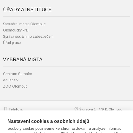
ÚŘADY A INSTITUCE
Statutární město Olomouc
Olomoucký kraj
Správa sociálního zabezpečení
Úřad práce
VYBRANÁ MÍSTA
Centrum Semafor
Aquapark
ZOO Olomouc
Telefon:
Štursova 1 | 779 11 Olomouc
585 562 111; 585 562 217
Zobrazit na mapě
Email:
mmol.osv@olomouc.eu
Nastavení cookies a osobních údajů
Soubory cookie používáme ke shromažďování a analýze informací