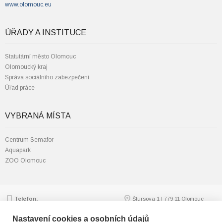
www.olomouc.eu
ÚŘADY A INSTITUCE
Statutární město Olomouc
Olomoucký kraj
Správa sociálního zabezpečení
Úřad práce
VYBRANÁ MÍSTA
Centrum Semafor
Aquapark
ZOO Olomouc
Telefon:
Štursova 1 | 779 11 Olomouc
585 562 111; 585 562 217
Zobrazit na mapě
Email:
mmol.osv@olomouc.eu
Nastavení cookies a osobních údajů