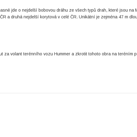
asně jde o nejdelší bobovou dráhu ze všech typů drah, které jsou na
é ČR a druhá nejdelší korytová v celé ČR. Unikátní je zejména 47 m dlo
ut za volant terénního vozu Hummer a zkrotit tohoto obra na teréním 