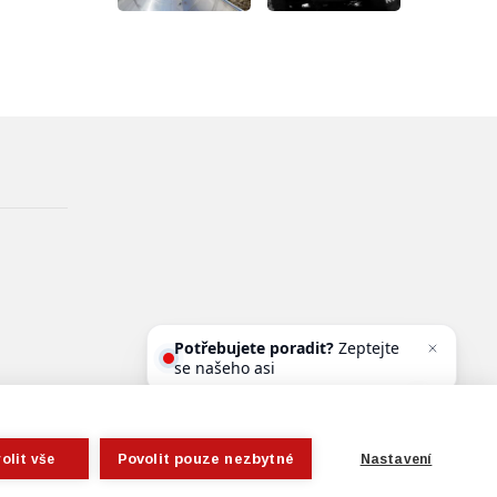
Potřebujete poradit?
Zeptejte
se našeho asistenta Oldy
Štursova 1 | 779 11 Olomouc
Zobrazit na mapě
Povolit pouze nezbytné
olit vše
Nastavení