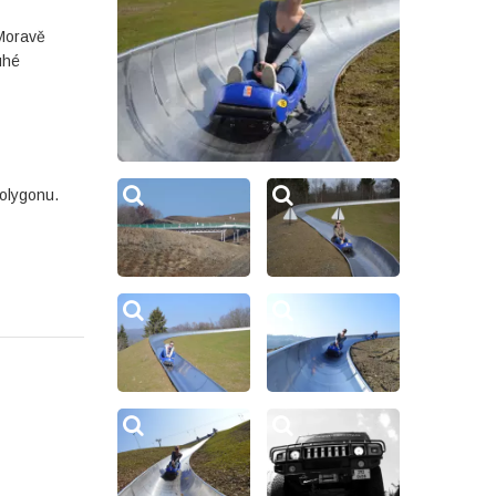
 Moravě
uhé
polygonu.