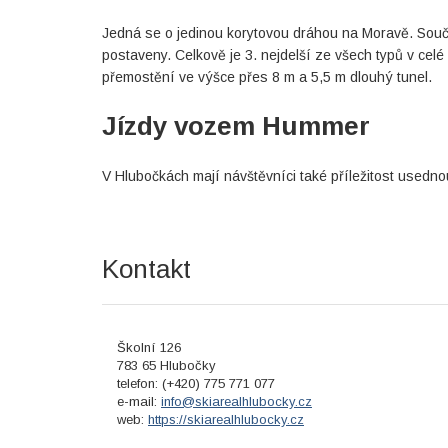
Jedná se o jedinou korytovou dráhou na Moravě. Souč
postaveny. Celkově je 3. nejdelší ze všech typů v cel
přemostění ve výšce přes 8 m a 5,5 m dlouhý tunel.
Jízdy vozem Hummer
V Hlubočkách mají návštěvníci také příležitost usedno
Kontakt
Školní 126
783 65 Hlubočky
telefon: (+420) 775 771 077
e-mail:
info@skiarealhlubocky.cz
web:
https://skiarealhlubocky.cz