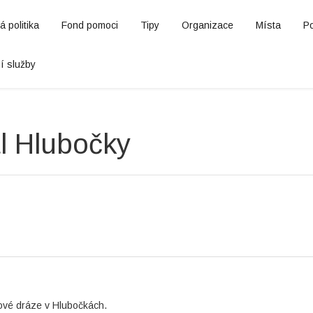
 politika
Fond pomoci
Tipy
Organizace
Místa
P
í služby
ál Hlubočky
bové dráze v Hlubočkách.