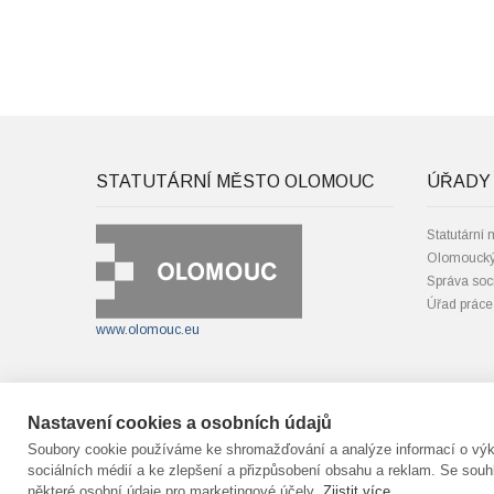
STATUTÁRNÍ MĚSTO OLOMOUC
ÚŘADY 
Statutární
Olomoucký
Správa soc
Úřad práce
www.olomouc.eu
Nastavení cookies a osobních údajů
© statutární město Olomouc
Fotografie:
Technická podpora:
webmaster
Blanka Mar
Soubory cookie používáme ke shromažďování a analýze informací o výko
Přístupnost
,
GDPR
sociálních médií a ke zlepšení a přizpůsobení obsahu a reklam. Se s
Cookies
,
nastavení cookies
některé osobní údaje pro marketingové účely.
Zjistit více