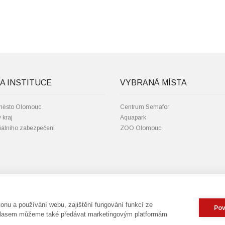
A INSTITUCE
VYBRANÁ MÍSTA
 město Olomouc
Centrum Semafor
 kraj
Aquapark
iálního zabezpečení
ZOO Olomouc
 Jan Andreáš
Telefon:
585 562 111; 585 562 217
tinovská | Freeimages.com
Email:
mmol.osv@olomouc.eu
nu a používání webu, zajištění fungování funkcí ze
Pov
ouhlasem můžeme také předávat marketingovým platformám