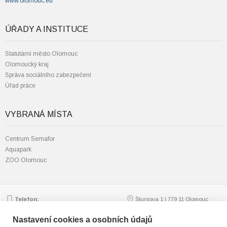
www.olomouc.eu
ÚŘADY A INSTITUCE
Statutární město Olomouc
Olomoucký kraj
Správa sociálního zabezpečení
Úřad práce
VYBRANÁ MÍSTA
Centrum Semafor
Aquapark
ZOO Olomouc
Telefon:
Štursova 1 | 779 11 Olomouc
585 562 111; 585 562 217
Zobrazit na mapě
Email:
mmol.osv@olomouc.eu
Nastavení cookies a osobních údajů