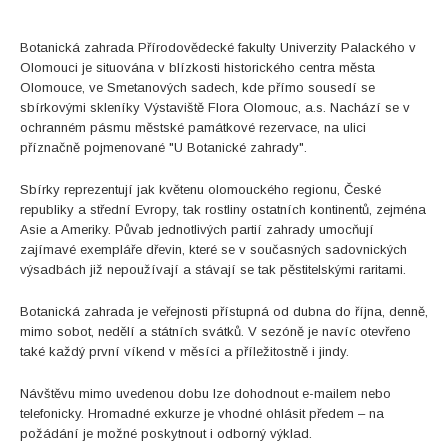
Botanická zahrada Přírodovědecké fakulty Univerzity Palackého v
Olomouci je situována v blízkosti historického centra města
Olomouce, ve Smetanových sadech, kde přímo sousedí se
sbírkovými skleníky Výstaviště Flora Olomouc, a.s. Nachází se v
ochranném pásmu městské památkové rezervace, na ulici
příznačně pojmenované "U Botanické zahrady".
Sbírky reprezentují jak květenu olomouckého regionu, České
republiky a střední Evropy, tak rostliny ostatních kontinentů, zejména
Asie a Ameriky. Půvab jednotlivých partií zahrady umocňují
zajímavé exempláře dřevin, které se v současných sadovnických
výsadbách již nepoužívají a stávají se tak pěstitelskými raritami.
Botanická zahrada je veřejnosti přístupná od dubna do října, denně,
mimo sobot, nedělí a státních svátků. V sezóně je navíc otevřeno
také každý první víkend v měsíci a příležitostně i jindy.
Návštěvu mimo uvedenou dobu lze dohodnout e-mailem nebo
telefonicky. Hromadné exkurze je vhodné ohlásit předem – na
požádání je možné poskytnout i odborný výklad.