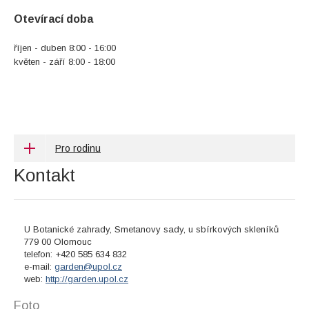
Otevírací doba
říjen - duben 8:00 - 16:00
květen - září 8:00 - 18:00
Pro rodinu
Kontakt
U Botanické zahrady, Smetanovy sady, u sbírkových skleníků
779 00 Olomouc
telefon: +420 585 634 832
e-mail:
garden@upol.cz
web:
http://garden.upol.cz
Foto