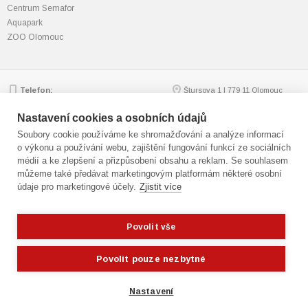
Centrum Semafor
Aquapark
ZOO Olomouc
Telefon:
Štursova 1 | 779 11 Olomouc
585 562 111; 585 562 217
Zobrazit na mapě
Email:
mmol.osv@olomouc.eu
Nastavení cookies a osobních údajů
Soubory cookie používáme ke shromažďování a analýze informací
o výkonu a používání webu, zajištění fungování funkcí ze sociálních
médií a ke zlepšení a přizpůsobení obsahu a reklam. Se souhlasem
© statutární město Olomouc
můžeme také předávat marketingovým platformám některé osobní
Technická podpora:
webmaster
údaje pro marketingové účely.
Zjistit více
Přístupnost
,
GDPR
Cookies
,
nastavení cookies
Mapa webu
Povolit vše
Potřebujete poradit?
Zeptejte se našeho
asistenta Oldy.
Fotografie: Jan Andreáš
Povolit pouze nezbytné
Blanka Martinovská | Freeimages.com
Nastavení