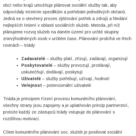
obcí nebo krajů umožňuje plánovat sociální služby tak, aby
odpovídaly místním specifikům a potřebám jednotlivých občanů.
Jedná se o otevřený proces zjišťování potřeb a zdrojů a hledání
nejlepších řešení v oblasti sociálních služeb. Metoda, při níž
plánujeme rozvoj služeb na daném území pro určité skupiny
znevýhodněných osob v určitém čase. Plánování probíhá ve třech
rovinách – triády:
Zadavatelé
– služby platí, zřizují, zadávají, organizují
Poskytovatelé
– služby provozují, prodávají,
uskutečňují, dodávají, poskytují
Uživatelé
– služby potřebují, užívají, hodnotí
Veřejnost
– potencionální uživatelé
Triáda je principem řízení procesu komunitního plánování,
všechny strany jsou zapojeny a je uplatňován princip partnerství,
protože každý ze zástupců triády vstupuje do plánování s
rozdílnou motivací.
Cílem komunitního plánování soc. služeb je posilovat sociální