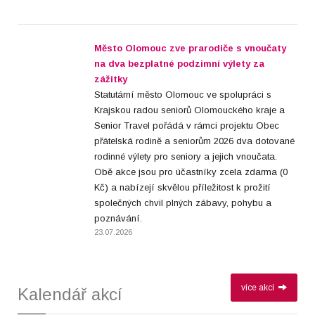
Město Olomouc zve prarodiče s vnoučaty
na dva bezplatné podzimní výlety za
zážitky
Statutární město Olomouc ve spolupráci s
Krajskou radou seniorů Olomouckého kraje a
Senior Travel pořádá v rámci projektu Obec
přátelská rodině a seniorům 2026 dva dotované
rodinné výlety pro seniory a jejich vnoučata.
Obě akce jsou pro účastníky zcela zdarma (0
Kč) a nabízejí skvělou příležitost k prožití
společných chvil plných zábavy, pohybu a
poznávání.
23.07.2026
více akcí
Kalendář akcí