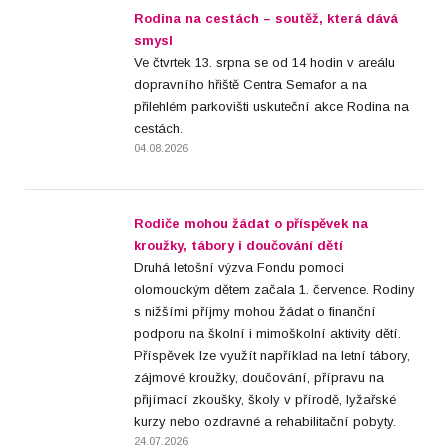
Rodina na cestách – soutěž, která dává
smysl
Ve čtvrtek 13. srpna se od 14 hodin v areálu
dopravního hřiště Centra Semafor a na
přilehlém parkovišti uskuteční akce Rodina na
cestách.
04.08.2026
Rodiče mohou žádat o příspěvek na
kroužky, tábory i doučování dětí
Druhá letošní výzva Fondu pomoci
olomouckým dětem začala 1. července. Rodiny
s nižšími příjmy mohou žádat o finanční
podporu na školní i mimoškolní aktivity dětí.
Příspěvek lze využít například na letní tábory,
zájmové kroužky, doučování, přípravu na
přijímací zkoušky, školy v přírodě, lyžařské
kurzy nebo ozdravné a rehabilitační pobyty.
24.07.2026